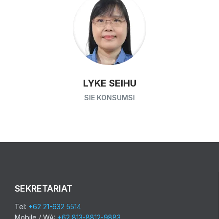
LYKE SEIHU
SIE KONSUMSI
SEKRETARIAT
Tel:
+62 21-632 5514
Mobile / WA:
+62 813-8812-9883