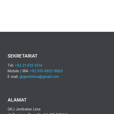
SEKRETARIAT
Tel:
+62 21-632 5514
Mobile / WA:
+62 813-8812-9883
E-mail:
gkjjemblima@gmail.com
ALAMAT
GKJ Jembatan Lima