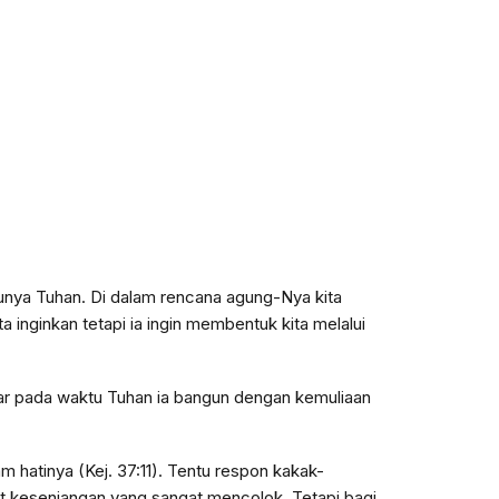
unya Tuhan. Di dalam rencana agung-Nya kita
a inginkan tetapi ia ingin membentuk kita melalui
gar pada waktu Tuhan ia bangun dengan kemuliaan
 hatinya (Kej. 37:11). Tentu respon kakak-
t kesenjangan yang sangat mencolok. Tetapi bagi