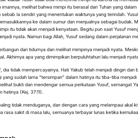
imannya, melihat bahwa mimpi itu berasal dari Tuhan yang dalam w
sebab Ia sendiri yang menentukan waktunya yang terindah. Yusuf 
 memasukkannya ke dalam sumur dan menjualnya sebagai budak. M
mimpi itu tidak akan menjadi kenyataan. Begitu pun saat Yusuf meng
njadi nyata. Namun bagi Allah, Yusuf sedang dalam perjalanan m
erbangun dari tidurnya dan melihat mimpinya menjadi nyata. Meski 
gagal. Akhirnya apa yang dimimpikan berpuluhtahun lalu menjadi nya
 dia tidak mempercayainya. Hati Yakub telah menjadi dingin dan bek
ji yang sudah lama “tersimpan” dalam hatinya itu tiba-tiba menjad
elihat bukti dan mendengar semua perkataan Yusuf, semangat Yak
hatinya (Kej. 37:11).
paling tidak menduganya, dan dengan cara yang melampaui akal kita
 rasa sakit di masa lalu, semuanya terbayar lunas ketika kemulia