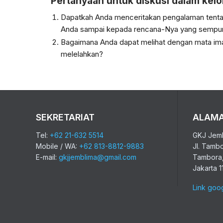
Pertanyaan untuk diskusi dalam kel
Dapatkah Anda menceritakan pengalaman tentan
Anda sampai kepada rencana-Nya yang sempu
Bagaimana Anda dapat melihat dengan mata ima
melelahkan?
SEKRETARIAT
ALAM
Tel:
+62 21-632 5514
GKJ Jemb
Mobile / WA:
+62 813-8812-9883
Jl. Tamb
E-mail:
gkjjemblima@gmail.com
Tambora,
Jakarta 1
Link goo