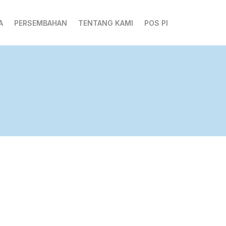
Skip
A
PERSEMBAHAN
TENTANG KAMI
POS PI
to
content