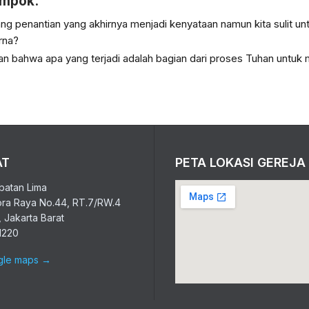
ompok.
g penantian yang akhirnya menjadi kenyataan namun kita sulit u
rna?
n bahwa apa yang terjadi adalah bagian dari proses Tuhan untuk
AT
PETA LOKASI GEREJA
atan Lima
ora Raya No.44, RT.7/RW.4
 Jakarta Barat
1220
gle maps
→