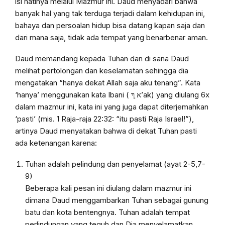
isi hatinya melalui Mazmur ini. Daud menyadari bahwa
banyak hal yang tak terduga terjadi dalam kehidupan ini,
bahaya dan persoalan hidup bisa datang kapan saja dan
dari mana saja, tidak ada tempat yang benarbenar aman.
Daud memandang kepada Tuhan dan di sana Daud
melihat pertolongan dan keselamatan sehingga dia
mengatakan “hanya dekat Allah saja aku tenang”. Kata
‘hanya’
menggunakan kata Ibani (
א ַ֣ךְ
ʼak) yang diulang 6x
dalam mazmur ini, kata ini yang juga dapat diterjemahkan
‘pasti’
(mis. 1 Raja-raja 22:32: “itu
pasti
Raja Israel!”),
artinya Daud menyatakan bahwa di dekat Tuhan pasti
ada ketenangan karena:
Tuhan adalah pelindung dan penyelamat (ayat 2-5,7-
9)
Beberapa kali pesan ini diulang dalam mazmur ini
dimana Daud menggambarkan Tuhan sebagai gunung
batu dan kota bentengnya. Tuhan adalah tempat
perlindungan yang teguh dan Dia menyelamatkan