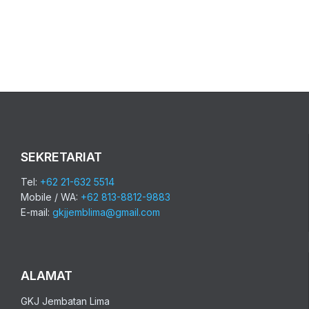
SEKRETARIAT
Tel:
+62 21-632 5514
Mobile / WA:
+62 813-8812-9883
E-mail:
gkjjemblima@gmail.com
ALAMAT
GKJ Jembatan Lima