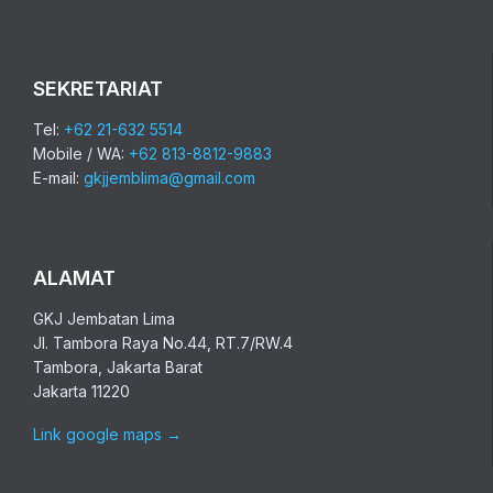
SEKRETARIAT
Tel:
+62 21-632 5514
Mobile / WA:
+62 813-8812-9883
E-mail:
gkjjemblima@gmail.com
ALAMAT
GKJ Jembatan Lima
Jl. Tambora Raya No.44, RT.7/RW.4
Tambora, Jakarta Barat
Jakarta 11220
Link google maps
→