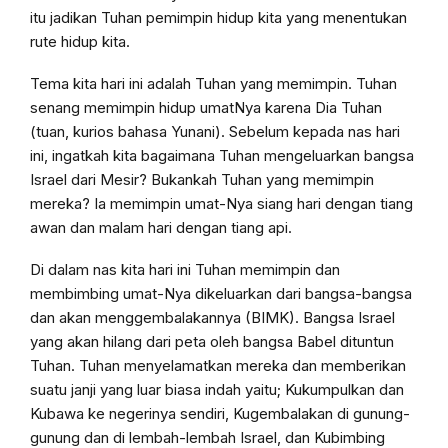
itu jadikan Tuhan pemimpin hidup kita yang menentukan
rute hidup kita.
Tema kita hari ini adalah Tuhan yang memimpin. Tuhan
senang memimpin hidup umatNya karena Dia Tuhan
(tuan, kurios bahasa Yunani). Sebelum kepada nas hari
ini, ingatkah kita bagaimana Tuhan mengeluarkan bangsa
Israel dari Mesir? Bukankah Tuhan yang memimpin
mereka? Ia memimpin umat-Nya siang hari dengan tiang
awan dan malam hari dengan tiang api.
Di dalam nas kita hari ini Tuhan memimpin dan
membimbing umat-Nya dikeluarkan dari bangsa-bangsa
dan akan menggembalakannya (BIMK). Bangsa Israel
yang akan hilang dari peta oleh bangsa Babel dituntun
Tuhan. Tuhan menyelamatkan mereka dan memberikan
suatu janji yang luar biasa indah yaitu; Kukumpulkan dan
Kubawa ke negerinya sendiri, Kugembalakan di gunung-
gunung dan di lembah-lembah Israel, dan Kubimbing