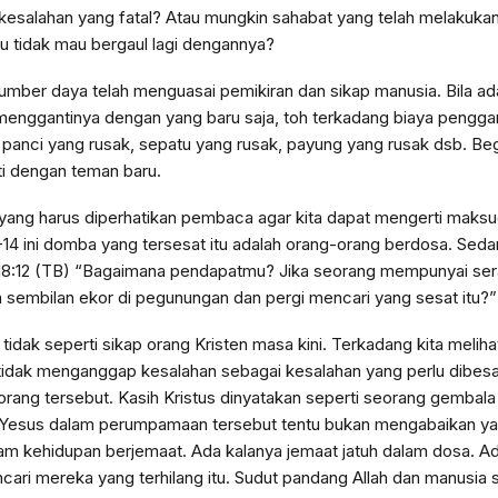
esalahan yang fatal? Atau mungkin sahabat yang telah melakukan
u tidak mau bergaul lagi dengannya?
mber daya telah menguasai pemikiran dan sikap manusia. Bila ada
ggantinya dengan yang baru saja, toh terkadang biaya pengganti
anci yang rusak, sepatu yang rusak, payung yang rusak dsb. Beg
i dengan teman baru.
ang harus diperhatikan pembaca agar kita dapat mengerti maksud Al
-14 ini domba yang tersesat itu adalah orang-orang berdosa. Se
 18:12 (TB) “Bagaimana pendapatmu? Jika seorang mempunyai sera
h sembilan ekor di pegunungan dan pergi mencari yang sesat itu?”
tidak seperti sikap orang Kristen masa kini. Terkadang kita meli
tidak menganggap kesalahan sebagai kesalahan yang perlu dibes
 orang tersebut. Kasih Kristus dinyatakan seperti seorang gemba
 Yesus dalam perumpamaan tersebut tentu bukan mengabaikan yang
alam kehidupan berjemaat. Ada kalanya jemaat jatuh
dalam dosa. Ad
ari mereka yang terhilang itu. Sudut pandang Allah dan manusia s