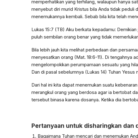
memperhatikan yang terhilang, walaupun hanya satu
menyebut diri murid Kristus bila Anda tidak peduli
menemukannya kembali. Sebab bila kita telah men
Lukas 15:7 (TB) Aku berkata kepadamu: Demikian ju
puluh sembilan orang benar yang tidak memerlukan
Bila lebih jauh kita melihat perbedaan dan persam
menyesatkan orang (Mat. 18:6-11). Di tengahnya a
mengelompokkan perumpamaan sesuatu yang hilang 
Dan di pasal sebelumnya (Lukas 14) Tuhan Yesus 
Dari hal ini kita dapat menemukan suatu kebenaran 
merangkul orang yang berdosa agar ia bertobat da
tersebut binasa karena dosanya. Ketika dia bertob
Pertanyaan untuk disharingkan dan 
Bagaimana Tuhan mencari dan menemukan An