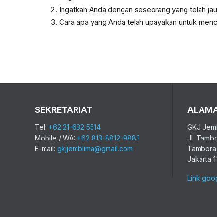
Ingatkah Anda dengan seseorang yang telah jau
Cara apa yang Anda telah upayakan untuk men
SEKRETARIAT
ALAM
Tel:
+62 21-632 5514
GKJ Jemb
Mobile / WA:
+62 813-8812-9883
Jl. Tamb
E-mail:
gkjjemblima@gmail.com
Tambora,
Jakarta 1
Link goo