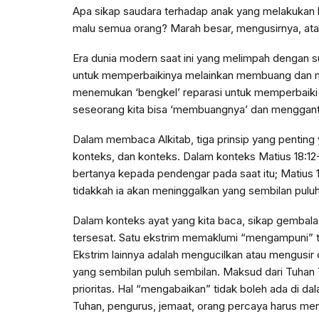
Apa sikap saudara terhadap anak yang melakukan k
malu semua orang? Marah besar, mengusirnya, ata
Era dunia modern saat ini yang melimpah dengan su
untuk memperbaikinya melainkan membuang dan men
menemukan ‘bengkel’ reparasi untuk memperbaiki p
seseorang kita bisa ‘membuangnya’ dan menggant
Dalam membaca Alkitab, tiga prinsip yang penting y
konteks, dan konteks. Dalam konteks Matius 18:12
bertanya kepada pendengar pada saat itu; Matius
tidakkah ia akan meninggalkan yang sembilan pulu
Dalam konteks ayat yang kita baca, sikap gembala 
tersesat. Satu ekstrim memaklumi “mengampuni” 
Ekstrim lainnya adalah mengucilkan atau mengusir
yang sembilan puluh sembilan. Maksud dari Tuhan
prioritas. Hal “mengabaikan” tidak boleh ada di d
Tuhan, pengurus, jemaat, orang percaya harus menc