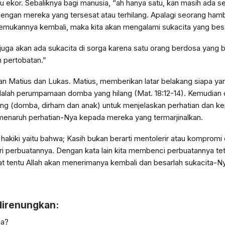
 ekor. Sebaliknya bagi manusia, “ah hanya satu, kan masih ada se
 dengan mereka yang tersesat atau terhilang. Apalagi seorang hamb
emukannya kembali, maka kita akan mengalami sukacita yang bes
ga akan ada sukacita di sorga karena satu orang berdosa yang be
 pertobatan.”
aan Matius dan Lukas. Matius, memberikan latar belakang siapa yan
dalah perumpamaan domba yang hilang (Mat. 18:12-14). Kemudian d
(domba, dirham dan anak) untuk menjelaskan perhatian dan kepe
menaruh perhatian-Nya kepada mereka yang termarjinalkan.
hakiki yaitu bahwa; Kasih bukan berarti mentolerir atau kompromi 
ri perbuatannya. Dengan kata lain kita membenci perbuatannya te
at tentu Allah akan menerimanya kembali dan besarlah sukacita-N
direnungkan:
da?